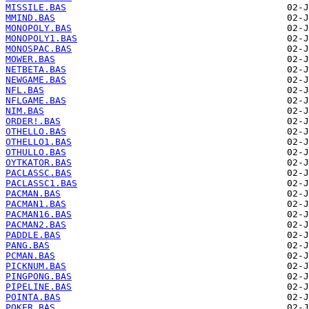
MISSILE.BAS
MMIND.BAS
MONOPOLY.BAS
MONOPOLY1.BAS
MONOSPAC.BAS
MOWER.BAS
NETBETA.BAS
NEWGAME.BAS
NFL.BAS
NFLGAME.BAS
NIM.BAS
ORDER!.BAS
OTHELLO.BAS
OTHELLO1.BAS
OTHULLO.BAS
OYTKATOR.BAS
PACLASSC.BAS
PACLASSC1.BAS
PACMAN.BAS
PACMAN1.BAS
PACMAN16.BAS
PACMAN2.BAS
PADDLE.BAS
PANG.BAS
PCMAN.BAS
PICKNUM.BAS
PINGPONG.BAS
PIPELINE.BAS
POINTA.BAS
POKER.BAS