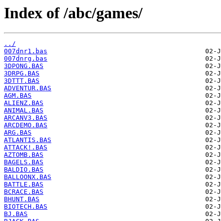
Index of /abc/games/
../
007dnr1.bas
007dnrg.bas
3DPONG.BAS
3DRPG.BAS
3DTTT.BAS
ADVENTUR.BAS
AGM.BAS
ALIENZ.BAS
ANIMAL.BAS
ARCANV3.BAS
ARCDEMO.BAS
ARG.BAS
ATLANTIS.BAS
ATTACK!.BAS
AZTOMB.BAS
BAGELS.BAS
BALDIO.BAS
BALLOONX.BAS
BATTLE.BAS
BCRACE.BAS
BHUNT.BAS
BIOTECH.BAS
BJ.BAS