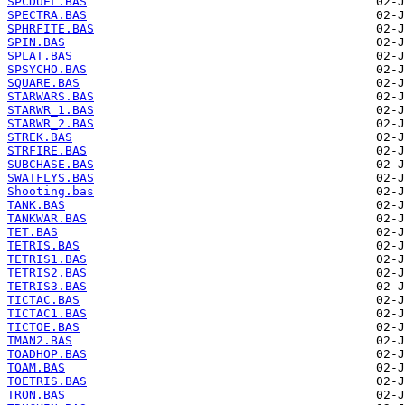
SPCDUEL.BAS
SPECTRA.BAS
SPHRFITE.BAS
SPIN.BAS
SPLAT.BAS
SPSYCHO.BAS
SQUARE.BAS
STARWARS.BAS
STARWR_1.BAS
STARWR_2.BAS
STREK.BAS
STRFIRE.BAS
SUBCHASE.BAS
SWATFLYS.BAS
Shooting.bas
TANK.BAS
TANKWAR.BAS
TET.BAS
TETRIS.BAS
TETRIS1.BAS
TETRIS2.BAS
TETRIS3.BAS
TICTAC.BAS
TICTAC1.BAS
TICTOE.BAS
TMAN2.BAS
TOADHOP.BAS
TOAM.BAS
TOETRIS.BAS
TRON.BAS