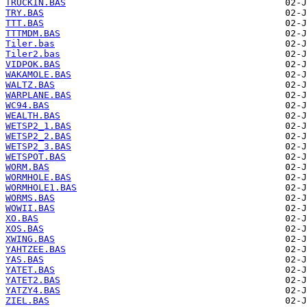
TRUCKIN.BAS
TRY.BAS
TTT.BAS
TTTMDM.BAS
Tiler.bas
Tiler2.bas
VIDPOK.BAS
WAKAMOLE.BAS
WALTZ.BAS
WARPLANE.BAS
WC94.BAS
WEALTH.BAS
WETSP2_1.BAS
WETSP2_2.BAS
WETSP2_3.BAS
WETSPOT.BAS
WORM.BAS
WORMHOLE.BAS
WORMHOLE1.BAS
WORMS.BAS
WOWII.BAS
XO.BAS
XOS.BAS
XWING.BAS
YAHTZEE.BAS
YAS.BAS
YATET.BAS
YATET2.BAS
YATZY4.BAS
ZIEL.BAS