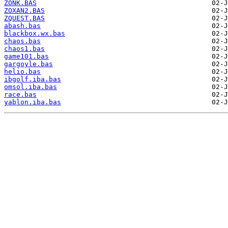
ZONK.BAS
ZOXAN2.BAS
ZQUEST.BAS
abash.bas
blackbox.wx.bas
chaos.bas
chaos1.bas
game101.bas
gargoyle.bas
helio.bas
ibgolf.iba.bas
omsol.iba.bas
race.bas
yablon.iba.bas