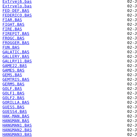
Extrvel6.bas
Extrvelo.bas
FED-DEF.BAS
FEDERICO.BAS
FIAR.BAS
FIGHT.BAS
FIRE.BAS
FIREPIT.BAS
FROGC.BAS
FROGGER.BAS
FUN.BAS
GALATIC.BAS
GALLERY.BAS
GALLRY11.BAS
GAME22.BAS
GAMES.BAS
GEMS.BAS
GEMTRIS.BAS
GERMS.BAS
GOLF.BAS
GOLF1.BAS
GOLF2.BAS
GORILLA.BAS
GUESS.BAS
GUESS4.BAS
HAK-MAN.BAS
HANGMAN.BAS
HANGMAN1.BAS
HANGMAN2.BAS
HANGMAN3.BAS