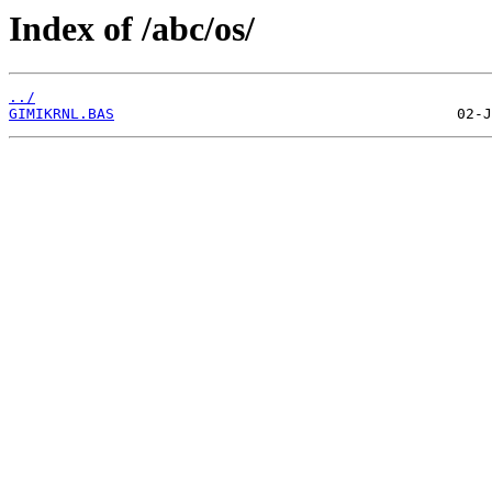
Index of /abc/os/
../
GIMIKRNL.BAS